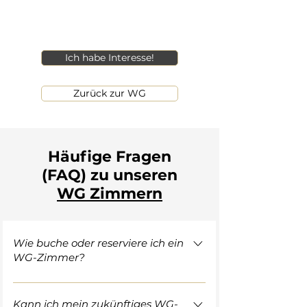
Ich habe Interesse!
Zurück zur WG
Häufige Fragen
(FAQ) zu unseren
WG Zimmern​
Wie buche oder reserviere ich ein
WG-Zimmer?
Der gesamte Prozess von der ersten
Anfrage bis zur Schlüsselübergabe ist
Kann ich mein zukünftiges WG-