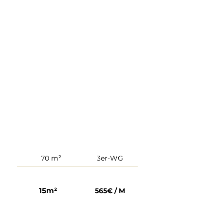
70 m²
3er-WG
15m²
565€ / M