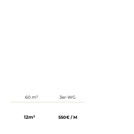
60 m²
3er-WG
12m²
550€ / M