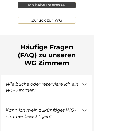
Ich habe Interesse!
Zurück zur WG
Häufige Fragen
(FAQ) zu unseren
WG Zimmern​
Wie buche oder reserviere ich ein
WG-Zimmer?
Der gesamte Prozess von der ersten
Anfrage bis zur Schlüsselübergabe ist
Kann ich mein zukünftiges WG-
Zimmer besichtigen?
komplett digitalisiert und in wenigen
Schritten erledigt: Interesse
Da wir dir und den aktuellen Mietern
bekunden: Du nutzt unser