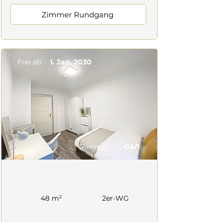
Zimmer Rundgang
Frei ab:
1. Jan. 2030
Zimmer:
C4/1
48 m²
2er-WG