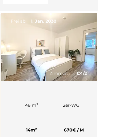
Frei ab:
1. Jan. 2030
Zimmer:
C4/2
48 m²
2er-WG
14m²
670€ / M