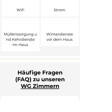
Wifi
Strom
Müllentsorgung
u
Winterdienste
nd
Kehrdienste
vor dem Haus
im Haus
Häufige Fragen
(FAQ) zu unseren
WG Zimmern​
Wie buche oder reserviere ich ein
WG-Zimmer?